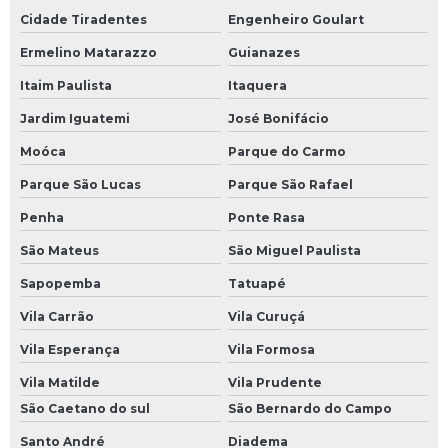
Cidade Tiradentes
Engenheiro Goulart
Ermelino Matarazzo
Guianazes
Itaim Paulista
Itaquera
Jardim Iguatemi
José Bonifácio
Moóca
Parque do Carmo
Parque São Lucas
Parque São Rafael
Penha
Ponte Rasa
São Mateus
São Miguel Paulista
Sapopemba
Tatuapé
Vila Carrão
Vila Curuçá
Vila Esperança
Vila Formosa
Vila Matilde
Vila Prudente
São Caetano do sul
São Bernardo do Campo
Santo André
Diadema