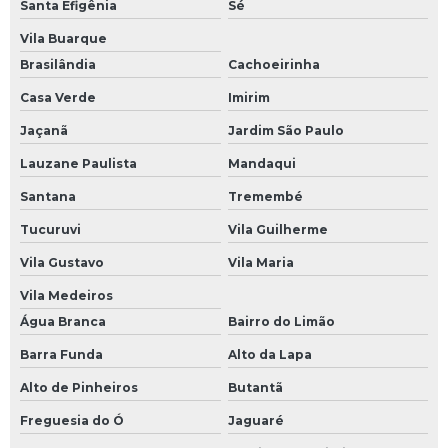
Santa Efigênia
Sé
Reformas comerciais
Vila Buarque
Reformas de salas comerciais
Brasilândia
Cachoeirinha
Reformas para lojas
Casa Verde
Imirim
Serviço de colocação de piso
Jaçanã
Jardim São Paulo
Serviços de gerenciamento de obras
Lauzane Paulista
Mandaqui
Santana
Tremembé
Tucuruvi
Vila Guilherme
Vila Gustavo
Vila Maria
Vila Medeiros
Água Branca
Bairro do Limão
Barra Funda
Alto da Lapa
Alto de Pinheiros
Butantã
Freguesia do Ó
Jaguaré