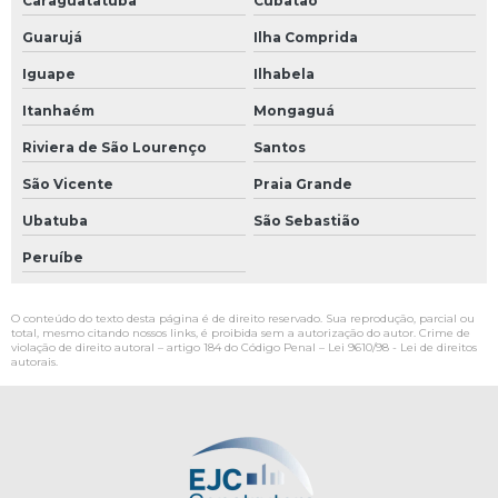
Caraguatatuba
Cubatão
Guarujá
Ilha Comprida
Iguape
Ilhabela
Itanhaém
Mongaguá
Riviera de São Lourenço
Santos
São Vicente
Praia Grande
Ubatuba
São Sebastião
Peruíbe
O conteúdo do texto desta página é de direito reservado. Sua reprodução, parcial ou
total, mesmo citando nossos links, é proibida sem a autorização do autor. Crime de
violação de direito autoral – artigo 184 do Código Penal –
Lei 9610/98 - Lei de direitos
autorais
.