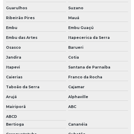
Guarulhos
Suzano
Ribeirão Pires
Mauá
Embu
Embu Guaçú
Embu das Artes
Itapecerica da Serra
Osasco
Barueri
Jandira
Cotia
Itapevi
Santana de Parnaíba
Caierias
Franco da Rocha
Taboão da Serra
Cajamar
Arujá
Alphaville
Mairiporã
ABC
ABCD
Bertioga
Cananéia