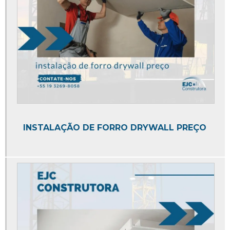
Empresa de elaboração de projetos
Empresa de estrutura metálica
Empresa de gerenciamento de obras
Empresa de instalação de piso
Empresa de mezanino
Empresa de mezaninos metálicos
Empresa de obras e reformas
INSTALAÇÃO DE FORRO DRYWALL PREÇO
Empresa de reforma comercial
Empresa de serviços de engenharia
Empresa especializada em colocação de pisos
Empresas de gerenciamento de projetos e obras
Empresas de planejamento e gerenciamento de obras
Estrutura metálica de obras