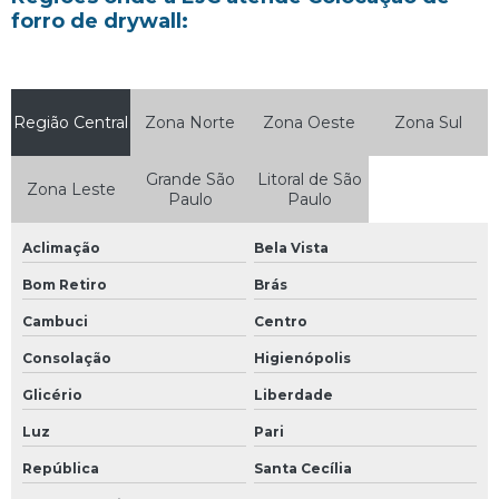
Orçamento planejamento e gerenciamento de obras
forro de drywall:
Parede de drywall valor
Projeto de construção de farmacia
Região Central
Reforma de loja comercial
Zona Norte
Zona Oeste
Zona Sul
Reforma de loja pequena
Grande São
Litoral de São
Zona Leste
Paulo
Paulo
Reforma de quiosque de shopping
Reforma de shopping
Aclimação
Bela Vista
Reforma em restaurante
Bom Retiro
Brás
Reforma empresarial
Cambuci
Centro
Reforma fachada loja
Consolação
Higienópolis
Reforma loja shopping
Glicério
Liberdade
Luz
Pari
Reforma shopping center
República
Santa Cecília
Reforma shopping mall