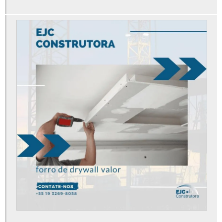
Forro de drywall preço m2
Forro de drywall valor
Gerenciamento de obras
Gerenciamento de obras custo
Gerenciamento de obras e projetos
Gerenciamento de obras empresas
Gerenciamento de obras engenharia civil
Gerenciamento de obras na construção civil
Gerenciamento de obras valor
Implantação de obra
Instalação de forro drywall preço
Instalação de parede de drywall
Mezanino estrutura metálica