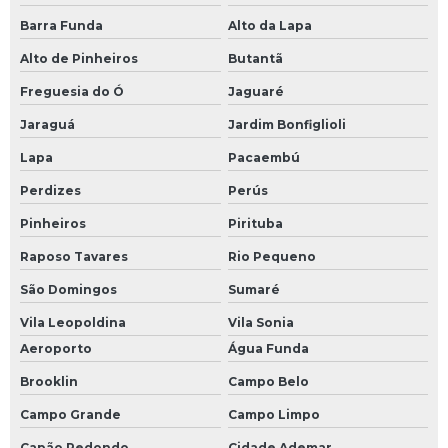
Barra Funda
Alto da Lapa
Alto de Pinheiros
Butantã
Freguesia do Ó
Jaguaré
Jaraguá
Jardim Bonfiglioli
Lapa
Pacaembú
Perdizes
Perús
Pinheiros
Pirituba
Raposo Tavares
Rio Pequeno
São Domingos
Sumaré
Vila Leopoldina
Vila Sonia
Aeroporto
Água Funda
Brooklin
Campo Belo
Campo Grande
Campo Limpo
Capão Redondo
Cidade Ademar