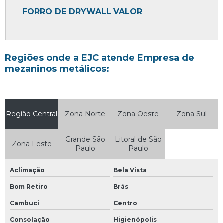
Orçamento construção por m2
FORRO DE DRYWALL VALOR
Orçamento para construção comercial
Orçamento para construção de escritório
Regiões onde a EJC atende Empresa de
Orçamento planejamento e gerenciamento de obras
mezaninos metálicos:
Parede de drywall valor
Projeto de construção de farmacia
Região Central
Reforma de loja comercial
Zona Norte
Zona Oeste
Zona Sul
Reforma de loja pequena
Grande São
Litoral de São
Zona Leste
Paulo
Paulo
Reforma de quiosque de shopping
Reforma de shopping
Aclimação
Bela Vista
Reforma em restaurante
Bom Retiro
Brás
Reforma empresarial
Cambuci
Centro
Reforma fachada loja
Consolação
Higienópolis