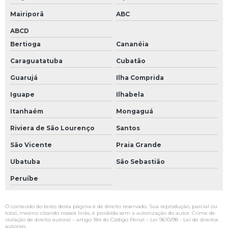
Mairiporã
ABC
ABCD
Bertioga
Cananéia
Caraguatatuba
Cubatão
Guarujá
Ilha Comprida
Iguape
Ilhabela
Itanhaém
Mongaguá
Riviera de São Lourenço
Santos
São Vicente
Praia Grande
Ubatuba
São Sebastião
Peruíbe
O conteúdo do texto desta página é de direito reservado. Sua reprodução, parcial ou
total, mesmo citando nossos links, é proibida sem a autorização do autor. Crime de
violação de direito autoral – artigo 184 do Código Penal –
Lei 9610/98 - Lei de direitos
autorais
.