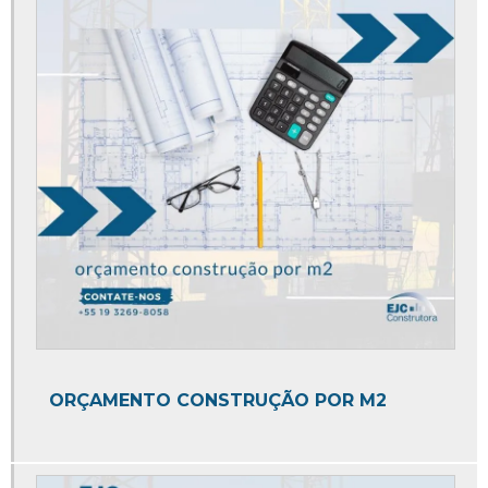
Empresa de colocação de piso
Empresa de construção civil
Empresa de construção civil e reforma
Empresa de elaboração de projetos
Empresa de estrutura metálica
Empresa de gerenciamento de obras
Empresa de instalação de piso
Empresa de mezanino
Empresa de mezaninos metálicos
Empresa de obras e reformas
ORÇAMENTO CONSTRUÇÃO POR M2
Empresa de reforma comercial
Empresa de serviços de engenharia