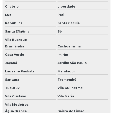
Reforma loja shopping
Glicério
Liberdade
Luz
Pari
Reforma shopping center
República
Santa Cecília
Reforma shopping mall
Santa Efigênia
Sé
Reformas comerciais
Vila Buarque
Reformas de salas comerciais
Brasilândia
Cachoeirinha
Reformas para lojas
Casa Verde
Imirim
Serviço de colocação de piso
Jaçanã
Jardim São Paulo
Serviços de gerenciamento de obras
Lauzane Paulista
Mandaqui
Santana
Tremembé
Tucuruvi
Vila Guilherme
Vila Gustavo
Vila Maria
Vila Medeiros
Água Branca
Bairro do Limão