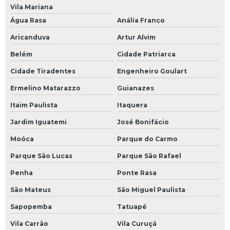
Vila Mariana
Água Rasa
Anália Franco
Aricanduva
Artur Alvim
Belém
Cidade Patriarca
Cidade Tiradentes
Engenheiro Goulart
Ermelino Matarazzo
Guianazes
Itaim Paulista
Itaquera
Jardim Iguatemi
José Bonifácio
Moóca
Parque do Carmo
Parque São Lucas
Parque São Rafael
Penha
Ponte Rasa
São Mateus
São Miguel Paulista
Sapopemba
Tatuapé
Vila Carrão
Vila Curuçá