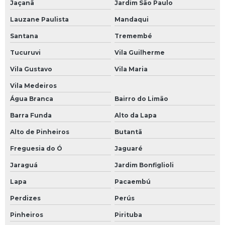
Jaçanã
Jardim São Paulo
Serviços de gerenciamento de obras
Lauzane Paulista
Mandaqui
Santana
Tremembé
Tucuruvi
Vila Guilherme
Vila Gustavo
Vila Maria
Vila Medeiros
Água Branca
Bairro do Limão
Barra Funda
Alto da Lapa
Alto de Pinheiros
Butantã
Freguesia do Ó
Jaguaré
Jaraguá
Jardim Bonfiglioli
Lapa
Pacaembú
Perdizes
Perús
Pinheiros
Pirituba