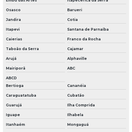
Embu das Artes
Itapecerica da Serra
Osasco
Barueri
Jandira
Cotia
Itapevi
Santana de Parnaíba
Caierias
Franco da Rocha
Taboão da Serra
Cajamar
Arujá
Alphaville
Mairiporã
ABC
ABCD
Bertioga
Cananéia
Caraguatatuba
Cubatão
Guarujá
Ilha Comprida
Iguape
Ilhabela
Itanhaém
Mongaguá