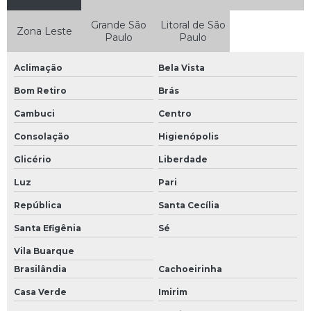
Reforma de quiosque de shopping
Grande São
Litoral de São
Zona Leste
Paulo
Paulo
Reforma de shopping
Aclimação
Bela Vista
Reforma em restaurante
Bom Retiro
Brás
Reforma empresarial
Cambuci
Centro
Reforma fachada loja
Consolação
Higienópolis
Reforma loja shopping
Glicério
Liberdade
Reforma shopping center
Luz
Pari
Reforma shopping mall
República
Santa Cecília
Reformas comerciais
Santa Efigênia
Sé
Reformas de salas comerciais
Vila Buarque
Reformas para lojas
Brasilândia
Cachoeirinha
Serviço de colocação de piso
Casa Verde
Imirim