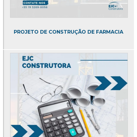
Empresa de mezanino
Empresa de mezaninos metálicos
Empresa de obras e reformas
PROJETO DE CONSTRUÇÃO DE FARMACIA
Empresa de reforma comercial
Empresa de serviços de engenharia
Empresa especializada em colocação de pisos
Empresas de gerenciamento de projetos e obras
Empresas de planejamento e gerenciamento de obras
Estrutura metálica de obras
Estrutura metálica instalação
Estrutura metalica mezanino
Execução de construção civil
Execução de obra civil