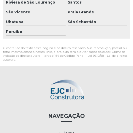
Riviera de São Lourenço
Santos
São Vicente
Praia Grande
Ubatuba
São Sebastião
Peruíbe
O conteúdo do texto desta página é de direito reservado. Sua reprodução, parcial ou
total, mesmo citando nossos links, é proibida sem a autorização do autor. Crime de
violação de direito autoral – artigo 184 do Código Penal –
Lei 9610/98 - Lei de direitos
autorais
.
NAVEGAÇÃO