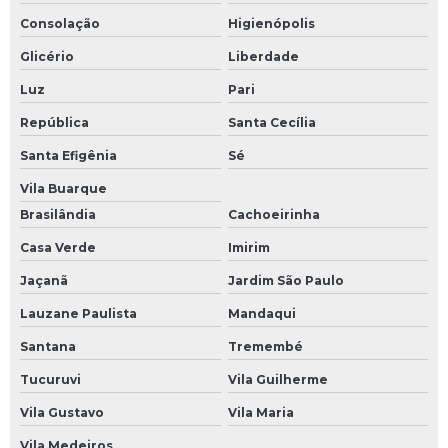
Reforma fachada loja
Consolação
Higienópolis
Reforma loja shopping
Glicério
Liberdade
Luz
Pari
Reforma shopping center
República
Santa Cecília
Reforma shopping mall
Santa Efigênia
Sé
Reformas comerciais
Vila Buarque
Reformas de salas comerciais
Brasilândia
Cachoeirinha
Reformas para lojas
Casa Verde
Imirim
Serviço de colocação de piso
Jaçanã
Jardim São Paulo
Serviços de gerenciamento de obras
Lauzane Paulista
Mandaqui
Santana
Tremembé
Tucuruvi
Vila Guilherme
Vila Gustavo
Vila Maria
Vila Medeiros