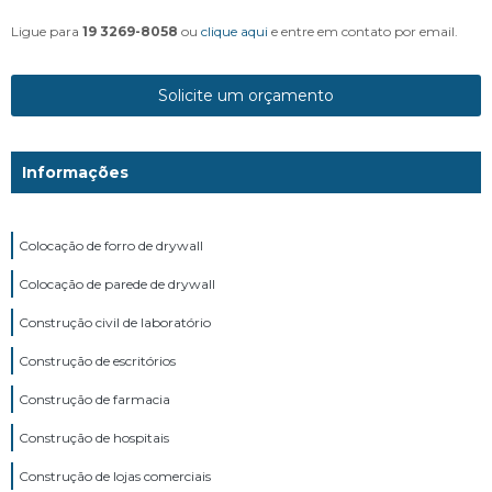
Ligue para
19 3269-8058
ou
clique aqui
e entre em contato por email.
Solicite um orçamento
Informações
Colocação de forro de drywall
Colocação de parede de drywall
Construção civil de laboratório
Construção de escritórios
Construção de farmacia
Construção de hospitais
Construção de lojas comerciais