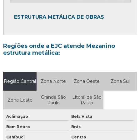
Mezanino estrutura metálica
Orçamento construção por m2
ESTRUTURA METÁLICA DE OBRAS
Orçamento para construção comercial
Orçamento para construção de escritório
Regiões onde a EJC atende Mezanino
Orçamento planejamento e gerenciamento de obras
estrutura metálica:
Parede de drywall valor
Projeto de construção de farmacia
Região Central
Reforma de loja comercial
Zona Norte
Zona Oeste
Zona Sul
Reforma de loja pequena
Grande São
Litoral de São
Zona Leste
Paulo
Paulo
Reforma de quiosque de shopping
Reforma de shopping
Aclimação
Bela Vista
Reforma em restaurante
Bom Retiro
Brás
Reforma empresarial
Cambuci
Centro