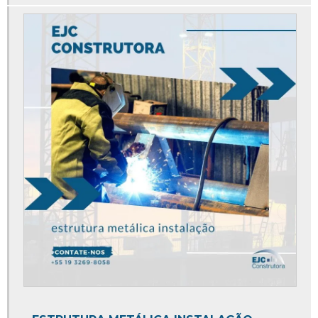
Empresa especializada em colocação de pisos
Empresas de gerenciamento de projetos e obras
Empresas de planejamento e gerenciamento de obras
Estrutura metálica de obras
Estrutura metálica instalação
Estrutura metalica mezanino
Execução de construção civil
Execução de obra civil
Execução de obra de reforma
Execução de obra e serviço técnico
Execução de obras de construção civil
Forro de drywall para sala