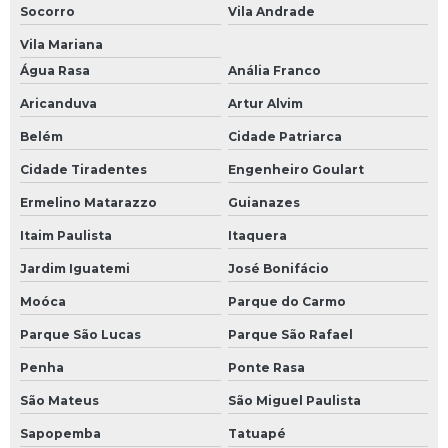
Socorro
Vila Andrade
Vila Mariana
Água Rasa
Anália Franco
Aricanduva
Artur Alvim
Belém
Cidade Patriarca
Cidade Tiradentes
Engenheiro Goulart
Ermelino Matarazzo
Guianazes
Itaim Paulista
Itaquera
Jardim Iguatemi
José Bonifácio
Moóca
Parque do Carmo
Parque São Lucas
Parque São Rafael
Penha
Ponte Rasa
São Mateus
São Miguel Paulista
Sapopemba
Tatuapé