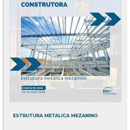
Elaboração de projetos de construção
Empresa de colocação de piso
Empresa de construção civil
Empresa de construção civil e reforma
Empresa de elaboração de projetos
Empresa de estrutura metálica
Empresa de gerenciamento de obras
Empresa de instalação de piso
Empresa de mezanino
Empresa de mezaninos metálicos
Empresa de obras e reformas
ESTRUTURA METALICA MEZANINO
Empresa de reforma comercial
Empresa de serviços de engenharia