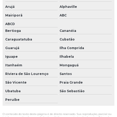
Arujá
Alphaville
Mairiporã
ABC
ABCD
Bertioga
Cananéia
Caraguatatuba
Cubatão
Guarujá
Ilha Comprida
Iguape
Ilhabela
Itanhaém
Mongaguá
Riviera de São Lourenço
Santos
São Vicente
Praia Grande
Ubatuba
São Sebastião
Peruíbe
O conteúdo do texto desta página é de direito reservado. Sua reprodução, parcial ou